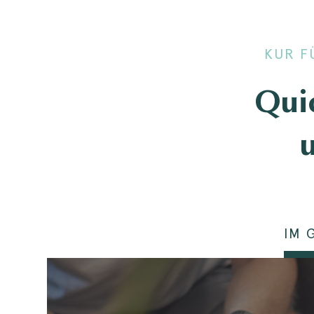
KUR F
Quic
IM 