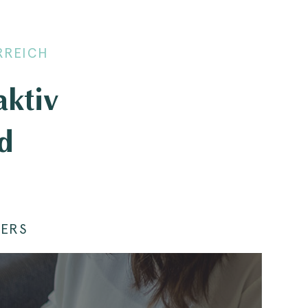
RREICH
aktiv
d
DERS