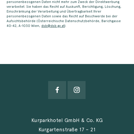
personenbezogenen Daten nicht mehr zum Zweck der Direktwerbung
verarbeitet. Sie haben das Recht auf Auskunft, Berichtigung, Löschung,
Einschränkung der Verarbeitung und Übertragbarkeit Ihrer
personenbezogenen Daten sowie das Recht auf Beschwerde bei der
Aufsichtsbehörde (Österreichische Datenschutzbehörde, Barichgasse
40-42, A-1030 Wien,
dsb@dsb.gv.at
).
Kurparkhotel GmbH & Co. KG
Kurgartenstraße 17 – 21