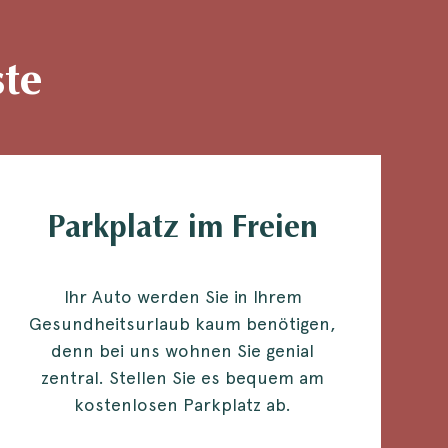
ste
Parkplatz im Freien
Badetasche in der
Unterkunft
Ihr Auto werden Sie in Ihrem
Gesundheitsurlaub kaum benötigen,
Kuschelige Bademäntel und
denn bei uns wohnen Sie genial
Badetücher liegen in den Zimmern für
zentral. Stellen Sie es bequem am
Sie bereit. So können Sie mit Ihrer
kostenlosen Parkplatz ab.
Badekleidung von der Unterkunft bis
in die Alpentherme spazieren.